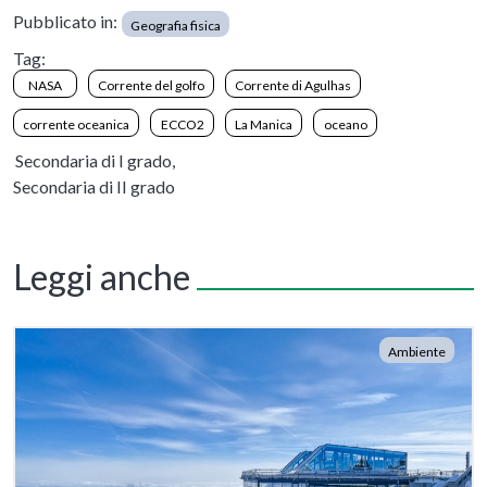
Pubblicato in:
Geografia fisica
Tag:
NASA
Corrente del golfo
Corrente di Agulhas
corrente oceanica
ECCO2
La Manica
oceano
Secondaria di I grado,
Secondaria di II grado
Leggi anche
Ambiente