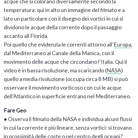
acque che si colorano diversamente secondo la
temperatura: qui in alto un immagine del filmato e a
lato un particolare con il disegno dei vortici in cui si
dividono le acque della corrente dopo il passaggio
accanto all Florida.
Poi quello che evidenzia le correnti attorno all’
Europa
,
dal Mediterraneo al Canale della Manica, con il
movimento delle acque che circondano l’Italia. Qui il
video è in bassa risoluzione, ma scaricando (
NASA
)
quello a media risoluzione (occupa circa 8 MB) si può
osservare il movimento vorticoso con cui le acque
dell’Atlantico in superficie entrano nel Mediterraneo.
Fare Geo
● Osserva il filmato della NASA e individua alcuni flussi
in cui la corrente è più lineare, senza vortici: si trovano
in prossimità delle coste o nel centro degli oceani?