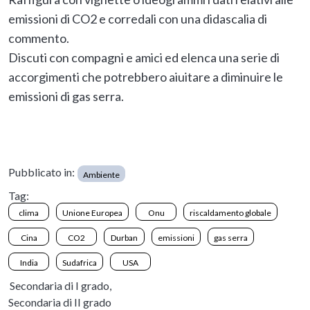
emissioni di CO2 e corredali con una didascalia di
commento.
Discuti con compagni e amici ed elenca una serie di
accorgimenti che potrebbero aiuitare a diminuire le
emissioni di gas serra.
Pubblicato in:
Ambiente
Tag:
clima
Unione Europea
Onu
riscaldamento globale
Cina
CO2
Durban
emissioni
gas serra
India
Sudafrica
USA
Secondaria di I grado,
Secondaria di II grado