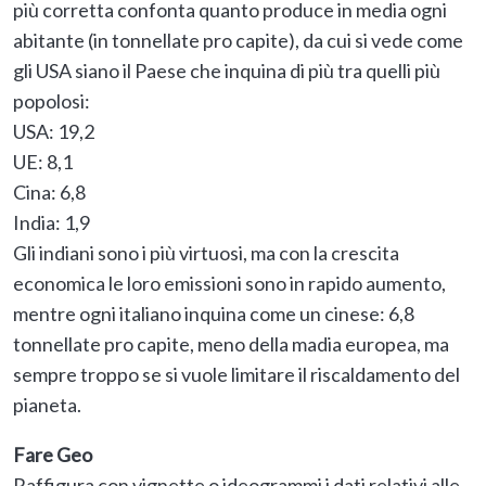
più corretta confonta quanto produce in media ogni
abitante (in tonnellate pro capite), da cui si vede come
gli USA siano il Paese che inquina di più tra quelli più
popolosi:
USA: 19,2
UE: 8,1
Cina: 6,8
India: 1,9
Gli indiani sono i più virtuosi, ma con la crescita
economica le loro emissioni sono in rapido aumento,
mentre ogni italiano inquina come un cinese: 6,8
tonnellate pro capite, meno della madia europea, ma
sempre troppo se si vuole limitare il riscaldamento del
pianeta.
Fare Geo
Raffigura con vignette o ideogrammi i dati relativi alle