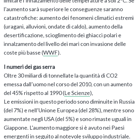
limitare l’innalzamento delle temperature a soli 2°C. Se
l’aumento sarà superiore le conseguenze saranno
catastrofiche: aumento dei fenomeni climatici estremi
(uragani, alluvioni, ondate di caldo), aumento della
desertificazione, scioglimento dei ghiacci polari e
innalzamento del livello dei mari con invasione delle
coste più basse (
WWF
).
I numeri dei gas serra
Oltre 30 miliardi di tonnellate la quantità di CO2
emessa dall’uomo nel corso del 2010, con un aumento
del 45% rispetto al 1990 (
Le Scienze
),
Le emissioni in questo periodo sono diminuite in Russia
(del 7%) e nell’Unione Europea (del 28%), mentre sono
aumentate negli USA (del 5%) e sono rimaste uguali in
Giappone. L’aumento maggiore si è avuto nei Paesi
emergenti in seguito al notevole sviluppo industriale.