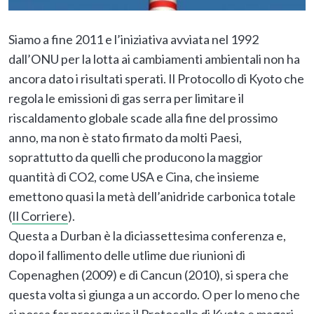
Siamo a fine 2011 e l’iniziativa avviata nel 1992
dall’ONU per la lotta ai cambiamenti ambientali non ha
ancora dato i risultati sperati. Il Protocollo di Kyoto che
regola le emissioni di gas serra per limitare il
riscaldamento globale scade alla fine del prossimo
anno, ma non è stato firmato da molti Paesi,
soprattutto da quelli che producono la maggior
quantità di CO2, come USA e Cina, che insieme
emettono quasi la metà dell’anidride carbonica totale
(
Il Corriere
).
Questa a Durban è la diciassettesima conferenza e,
dopo il fallimento delle utlime due riunioni di
Copenaghen (2009) e di Cancun (2010), si spera che
questa volta si giunga a un accordo. O per lo meno che
si possa far proseguire il Protocollo di Kyoto e magari