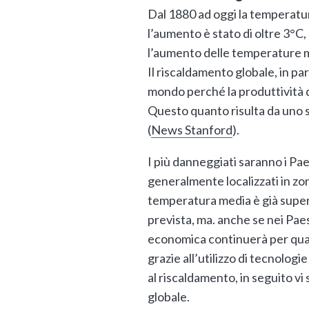
Dal 1880 ad oggi la temperatur
l’aumento è stato di oltre 3°C
l’aumento delle temperature m
Il riscaldamento globale, in par
mondo perché la produttività d
Questo quanto risulta da uno s
(
News Stanford
).
I più danneggiati saranno i Pae
generalmente localizzati in zo
temperatura media è già superi
prevista, ma. anche se nei Paesi
economica continuerà per qu
grazie all’utilizzo di tecnologie
al riscaldamento, in seguito vi
globale.