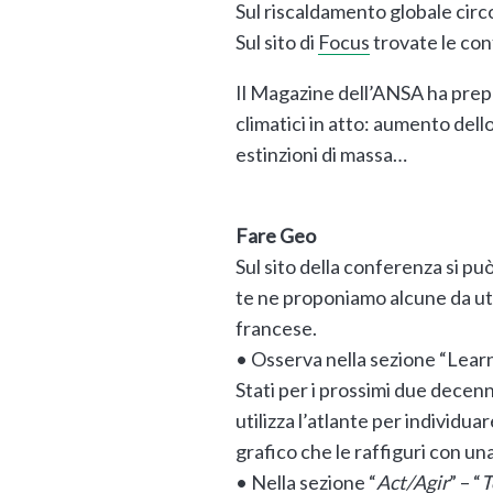
Sul riscaldamento globale circ
Sul sito di
Focus
trovate le conf
Il Magazine dell’ANSA ha prepa
climatici in atto: aumento dell
estinzioni di massa…
Fare Geo
Sul sito della conferenza si p
te ne proponiamo alcune da util
francese.
• Osserva nella sezione “Lea
Stati per i prossimi due decenni
utilizza l’atlante per individu
grafico che le raffiguri con u
• Nella sezione “
Act/Agir
” – “
T