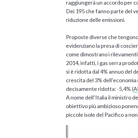
raggiungerà un accordo per co
Dei 195 che fanno parte del ver
riduzione delle emissioni.
Proposte div
erse che tengono 
evidenziano la presa di coscien
come dimostrano i rilevamenti 
2014, infatti, i gas serra pro
si è ridotta dal 4% annuo del 
crescita del 3% dell’economia 
decisamente ridotta: -5,4% (
A
A nome dell’Italia il ministro 
obiettivo più ambizioso ponendo
piccole isole del Pacifico a no