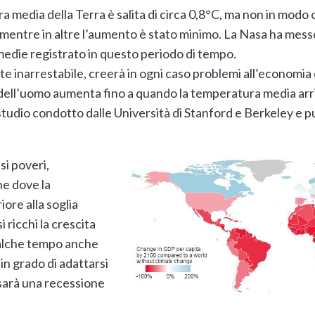
a media della Terra è salita di circa 0,8°C, ma non in mod
, mentre in altre l’aumento è stato minimo. La Nasa ha mess
edie registrato in questo periodo di tempo.
te inarrestabile, creerà in ogni caso problemi all’economia d
ell’uomo aumenta fino a quando la temperatura media arriv
tudio condotto dalle Università di Stanford e Berkeley e pu
si poveri,
ne dove la
ore alla soglia
 ricchi la crescita
alche tempo anche
 in grado di adattarsi
 sarà una recessione