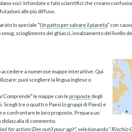
olano voci infondate e falsi scientifici che creano confusio
utazioni alle più diffuse.
rato lo speciale “
Un patto per salvare il pianeta
” con caus
o smog, scioglimento dei ghiacci, innalzamento del livello dei
uò accedere a numerose mappe interattive. Qui
izzare: puoi scegliere la lingua inglese o
rn/Comprende” le mappe con le
proposte
degli
. Scegli tre o quattro Paesi (o gruppi di Paesi) e
are e confrontare le loro proposte. Prepara un
na didascalia di commento.
ool for action/Des outil pour agir
”, selezionando “
Rischio 