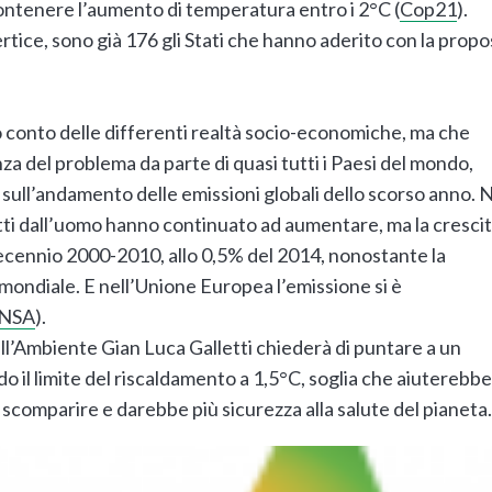
ntenere l’aumento di temperatura entro i 2°C (
Cop21
).
tice, sono già 176 gli Stati che hanno aderito con la propos
conto delle differenti realtà socio-economiche, ma che
za del problema da parte di quasi tutti i Paesi del mondo,
sull’andamento delle emissioni globali dello scorso anno. 
dotti dall’uomo hanno continuato ad aumentare, ma la cresci
decennio 2000-2010, allo 0,5% del 2014, nonostante la
mondiale. E nell’Unione Europea l’emissione si è
NSA
).
dell’Ambiente Gian Luca Galletti chiederà di puntare a un
 il limite del riscaldamento a 1,5°C, soglia che aiuterebbe
n scomparire e darebbe più sicurezza alla salute del pianeta.