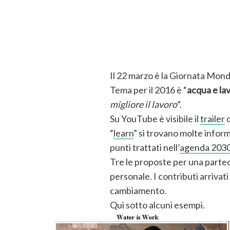
Il 22 marzo è la Giornata Mondi
Tema per il 2016 è “
acqua e la
migliore il lavoro
”.
Su YouTube è visibile il
trailer
d
“
learn
” si trovano molte infor
punti trattati nell’
agenda 203
Tre le proposte per una partec
personale. I contributi arrivati
cambiamento.
Qui sotto alcuni esempi.