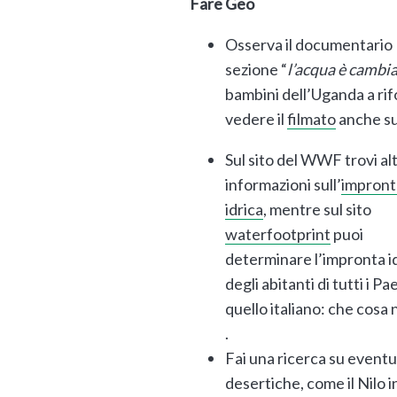
Fare Geo
Osserva il documentario 
sezione “
l’acqua è camb
bambini dell’Uganda a rif
vedere il
filmato
anche s
Sul sito del WWF trovi al
informazioni sull’
impront
idrica
, mentre sul sito
waterfootprint
puoi
determinare l’impronta i
degli abitanti di tutti i 
quello italiano: che cosa 
.
Fai una ricerca su eventua
desertiche, come il Nilo i