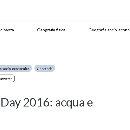
adinanza
Geografia fisica
Geografia socio-econo
ia socio-economica
Geostoria
unwater
Day 2016: acqua e