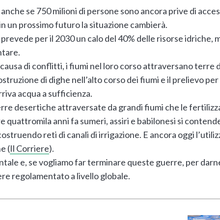
, anche se 750 milioni di persone sono ancora prive di acces
in un prossimo futuro la situazione cambierà.
si prevede per il 2030 un calo del 40% delle risorse idriche,
tare.
 causa di conflitti, i fiumi nel loro corso attraversano terr
struzione di dighe nell’alto corso dei fiumi e il prelievo per
rriva acqua a sufficienza.
terre desertiche attraversate da grandi fiumi che le fertil
re quattromila anni fa sumeri, assiri e babilonesi si conten
ostruendo reti di canali di irrigazione. E ancora oggi l’utili
e (
Il Corriere
).
tale e, se vogliamo far terminare queste guerre, per darne 
sere regolamentato a livello globale.