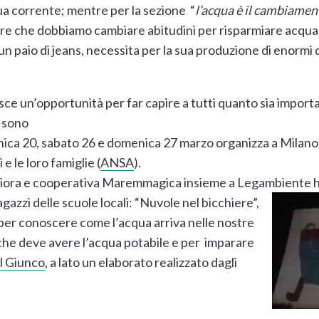
ua corrente; mentre per la sezione “
l’acqua è il cambiamen
apire che dobbiamo cambiare abitudini per risparmiare acqu
paio di jeans, necessita per la sua produzione di enormi qua
sce un’opportunità per far capire a tutti quanto sia import
a sono
ca 20, sabato 26 e domenica 27 marzo organizza a Milano a
e le loro famiglie (
ANSA
).
iora e cooperativa Maremmagica insieme a Legambiente ha
gazzi delle scuole locali:
“Nuvole nel bicchiere”,
per conoscere come l’acqua arriva nelle nostre
iche deve avere l’acqua potabile e per imparare
Il Giunco
, a lato un elaborato realizzato dagli