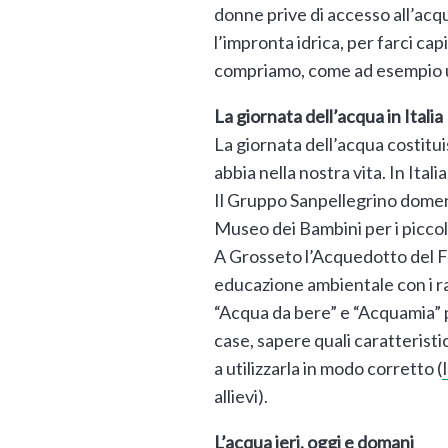
donne prive di accesso all’acq
l’impronta idrica, per farci c
compriamo, come ad esempio un 
La giornata dell’acqua in Italia
La giornata dell’acqua costitui
abbia nella nostra vita. In Itali
Il Gruppo Sanpellegrino domeni
Museo dei Bambini per i piccoli 
A Grosseto l’Acquedotto del F
educazione ambientale con i ra
“Acqua da bere” e “Acquamia” 
case, sapere quali caratterist
a utilizzarla in modo corretto (
allievi).
L’acqua ieri, oggi e domani