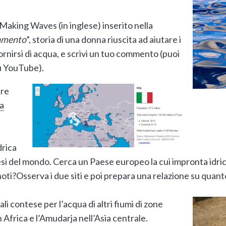
Making Waves (in inglese) inserito nella
iamento
”, storia di una donna riuscita ad aiutare i
ornirsi di acqua, e scrivi un tuo commento (puoi
u YouTube).
tre
a
drica
Paesi del mondo. Cerca un Paese europeo la cui impronta idri
noti?Osserva i due siti e poi prepara una relazione su quant
li contese per l’acqua di altri fiumi di zone
n Africa e l’Amudarja nell’Asia centrale.