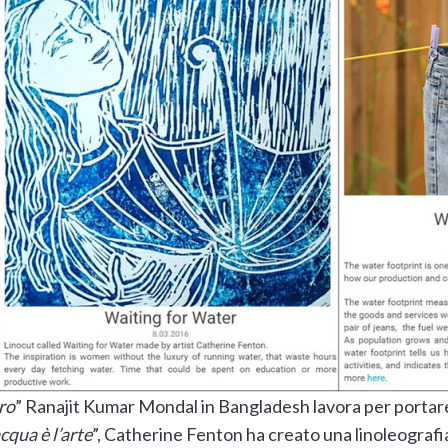
oro
” Ranajit Kumar Mondal in Bangladesh lavora per portar
acqua è l’arte
”, Catherine Fenton ha creato una linoleografia