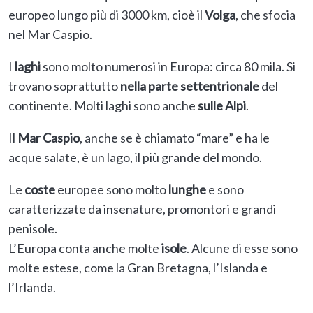
europeo lungo più di 3000 km, cioè il
Volga
, che sfocia
nel Mar Caspio.
I
laghi
sono molto numerosi in Europa: circa 80 mila. Si
trovano soprattutto
nella parte settentrionale
del
continente. Molti laghi sono anche
sulle Alpi
.
Il
Mar Caspio
, anche se è chiamato “mare” e ha le
acque salate, è un lago, il più grande del mondo.
Le
coste
europee sono molto
lunghe
e sono
caratterizzate da insenature, promontori e grandi
penisole.
L’Europa conta anche molte
isole
. Alcune di esse sono
molte estese, come la Gran Bretagna, l’Islanda e
l’Irlanda.