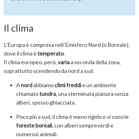
Il clima
L’Europa è compresa nell’Emisfero Nord (o Boreale),
dove il clima è
temperato
.
Il clima europeo, però,
varia
a seconda della zona,
soprattutto scendendo da nord a sud.
A
nord
abbiamo
climi freddi
e un ambiente
chiamato
tundra
, una sterminata pianura senza
alberi, spesso ghiacciata.
Poco più a sud, il clima è meno rigido e vi sono le
foreste boreali
, con alberi sempreverdi e
numerosi animali.