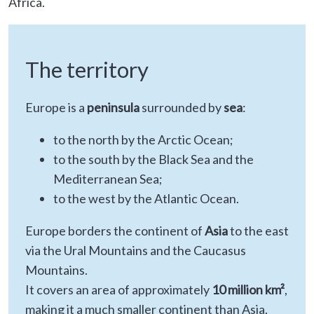
Africa.
The territory
Europe is a
peninsula
surrounded by
sea
:
to the north by the Arctic Ocean;
to the south by the Black Sea and the
Mediterranean Sea;
to the west by the Atlantic Ocean.
Europe borders the continent of
Asia
to the east
via the Ural Mountains and the Caucasus
Mountains.
It covers an area of approximately
10 million km²
,
making it a much smaller continent than Asia,