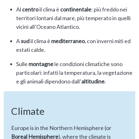
Al
centro
il clima è
continentale
: più freddo nei
territori lontani dal mare, più temperato in quelli
vicini all’Oceano Atlantico.
A
sud
il clima è
mediterraneo
, con inverni miti ed
estati calde.
Sulle
montagne
le condizioni climatiche sono
particolari: infatti la temperatura, la vegetazione
e gli animali dipendono dall’
altitudine
.
Climate
Europe is in the Northern Hemisphere (or
Boreal Hemisphere
), where the climate is