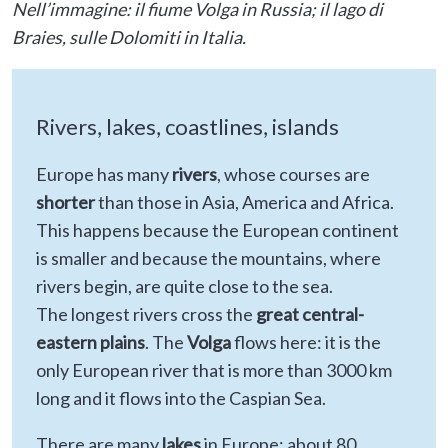
Nell’immagine: il fiume Volga in Russia; il lago di
Braies, sulle Dolomiti in Italia.
Rivers, lakes, coastlines, islands
Europe has many
rivers
, whose courses are
shorter
than those in Asia, America and Africa.
This happens because the European continent
is smaller and because the mountains, where
rivers begin, are quite close to the sea.
The longest rivers cross the
great central-
eastern plains
. The
Volga
flows here: it is the
only European river that is more than 3000 km
long and it flows into the Caspian Sea.
There are many
lakes
in Europe: about 80