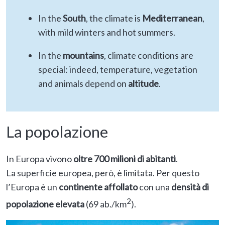
In the
South
, the climate is
Mediterranean
,
with mild winters and hot summers.
In the
mountains
, climate conditions are
special: indeed, temperature, vegetation
and animals depend on
altitude
.
La popolazione
In Europa vivono
oltre 700 milioni di abitanti
.
La superficie europea, però, è limitata. Per questo
l’Europa è un
continente affollato
con una
densità di
2
popolazione elevata
(69 ab./km
).