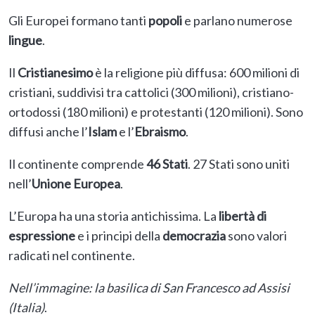
Gli Europei formano tanti
popoli
e parlano numerose
lingue
.
Il
Cristianesimo
è la religione più diffusa: 600 milioni di
cristiani, suddivisi tra cattolici (300 milioni), cristiano-
ortodossi (180 milioni) e protestanti (120 milioni). Sono
diffusi anche l’
Islam
e l’
Ebraismo
.
Il continente comprende
46 Stati
. 27 Stati sono uniti
nell’
Unione Europea
.
L’Europa ha una storia antichissima. La
libertà di
espressione
e i principi della
democrazia
sono valori
radicati nel continente.
Nell’immagine: la basilica di San Francesco ad Assisi
(Italia)
.