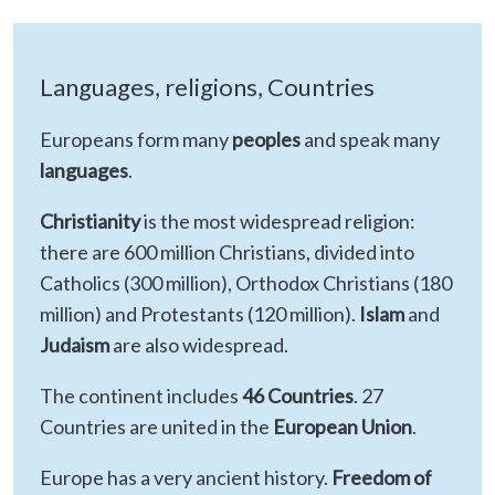
Languages, religions, Countries
Europeans form many
peoples
and speak many
languages
.
Christianity
is the most widespread religion:
there are 600 million Christians, divided into
Catholics (300 million), Orthodox Christians (180
million) and Protestants (120 million).
Islam
and
Judaism
are also widespread.
The continent includes
46 Countries
. 27
Countries are united in the
European Union
.
Europe has a very ancient history.
Freedom of