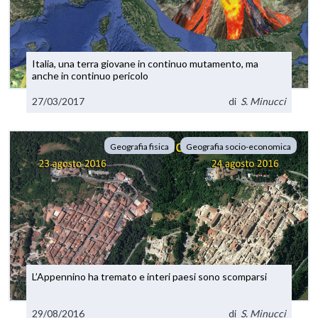
Italia, una terra giovane in continuo mutamento, ma
anche in continuo pericolo
27/03/2017
di
S. Minucci
Geografia fisica
Geografia socio-economica
L’Appennino ha tremato e interi paesi sono scomparsi
29/08/2016
di
S. Minucci