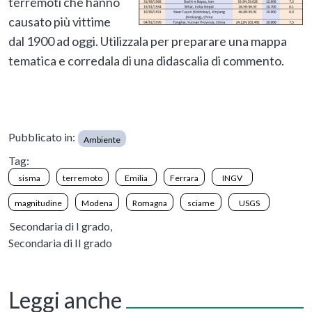
terremoti che hanno
causato più vittime
dal 1900 ad oggi. Utilizzala per preparare una mappa
tematica e corredala di una didascalia di commento.
Pubblicato in:
Ambiente
Tag:
sisma
terremoto
Emilia
Ferrara
INGV
magnitudine
Modena
Romagna
sciame
USGS
Secondaria di I grado,
Secondaria di II grado
Leggi anche