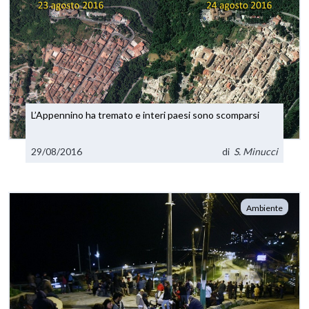
L’Appennino ha tremato e interi paesi sono scomparsi
29/08/2016
di
S. Minucci
Ambiente