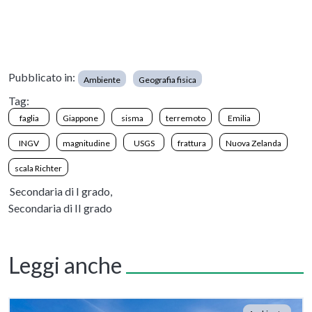
Pubblicato in:
Ambiente
Geografia fisica
Tag:
faglia
Giappone
sisma
terremoto
Emilia
INGV
magnitudine
USGS
frattura
Nuova Zelanda
scala Richter
Secondaria di I grado,
Secondaria di II grado
Leggi anche