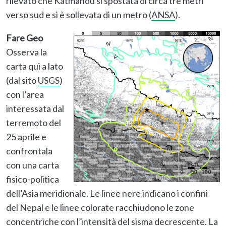
rilevato che Katmandu si spostata di circa tre metri
verso sud e si è sollevata di un metro (
ANSA
).
Fare Geo
Osserva la
carta qui a lato
(dal sito
USGS
)
con l’area
interessata dal
terremoto del
25 aprile e
confrontala
con una carta
fisico-politica
dell’Asia meridionale. Le linee nere indicano i confini
del Nepal e le linee colorate racchiudono le zone
concentriche con l’intensità del sisma decrescente. La