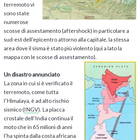
terremoto vi
sono state
numerose
scosse di assestamento (aftershock) in particolare a
sud-est dell’epicentro attorno alla capitale, la stessa
area dove il sisma è stato più violento (qui a lato la
mappa con le scosse di assestamento).
Un disastro annunciato
La zona in cui si è verificato il
terremoto, come tutta
l’Himalaya, è ad alto rischio
sismico (
INGV
). La placca
crostale dell’India continua il
moto che in 65 milioni di anni
l’ha spinta dalla costa africana