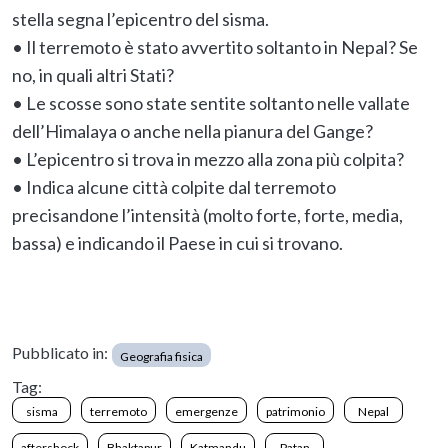
stella segna l’epicentro del sisma.
• Il terremoto è stato avvertito soltanto in Nepal? Se
no, in quali altri Stati?
• Le scosse sono state sentite soltanto nelle vallate
dell’Himalaya o anche nella pianura del Gange?
• L’epicentro si trova in mezzo alla zona più colpita?
• Indica alcune città colpite dal terremoto
precisandone l’intensità (molto forte, forte, media,
bassa) e indicando il Paese in cui si trovano.
Pubblicato in:
Geografia fisica
Tag:
sisma
terremoto
emergenze
patrimonio
Nepal
aftershock
Bhaktapur
Katmandu
Patan