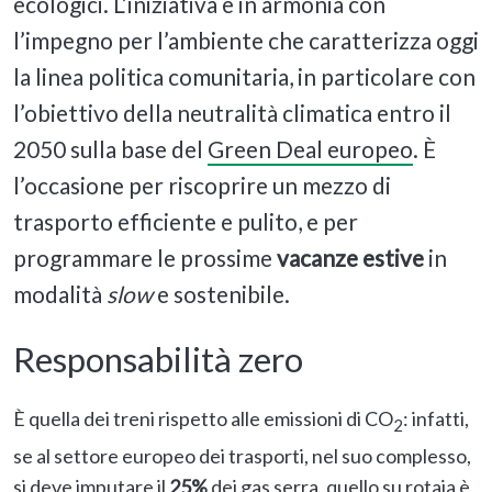
ecologici. L’iniziativa è in armonia con
l’impegno per l’ambiente che caratterizza oggi
la linea politica comunitaria, in particolare con
l’obiettivo della neutralità climatica entro il
2050 sulla base del
Green Deal europeo
. È
l’occasione per riscoprire un mezzo di
trasporto efficiente e pulito, e per
programmare le prossime
vacanze estive
in
modalità
slow
e sostenibile.
Responsabilità zero
È quella dei treni rispetto alle emissioni di CO
: infatti,
2
se al settore europeo dei trasporti, nel suo complesso,
si deve imputare il
25%
dei gas serra, quello su rotaia è