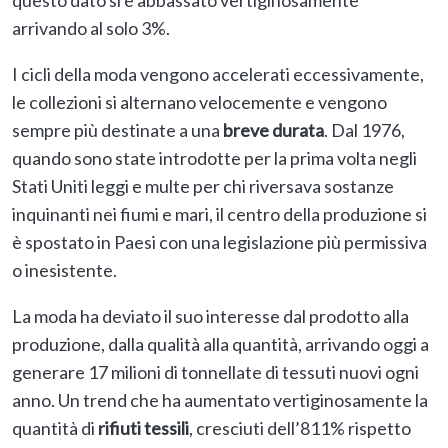
questo dato si è abbassato vertiginosamente
arrivando al solo 3%.
I cicli della moda vengono accelerati eccessivamente,
le collezioni si alternano velocemente e vengono
sempre più destinate a una
breve durata
. Dal 1976,
quando sono state introdotte per la prima volta negli
Stati Uniti leggi e multe per chi riversava sostanze
inquinanti nei fiumi e mari, il centro della produzione si
è spostato in Paesi con una legislazione più permissiva
o inesistente.
La moda ha deviato il suo interesse dal prodotto alla
produzione, dalla qualità alla quantità, arrivando oggi a
generare 17 milioni di tonnellate di tessuti nuovi ogni
anno. Un trend che ha aumentato vertiginosamente la
quantità di
rifiuti tessili
, cresciuti dell’811% rispetto