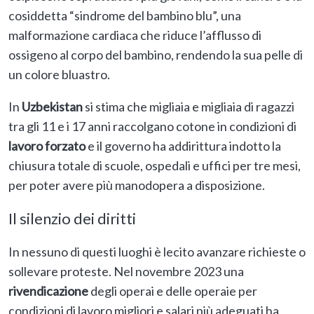
cosiddetta “sindrome del bambino blu”, una
malformazione cardiaca che riduce l’afflusso di
ossigeno al corpo del bambino, rendendo la sua pelle di
un colore bluastro.
In
Uzbekistan
si stima che migliaia e migliaia di ragazzi
tra gli 11 e i 17 anni raccolgano cotone in condizioni di
lavoro forzato
e il governo ha addirittura indotto la
chiusura totale di scuole, ospedali e uffici per tre mesi,
per poter avere più manodopera a disposizione.
Il silenzio dei diritti
In nessuno di questi luoghi è lecito avanzare richieste o
sollevare proteste. Nel novembre 2023 una
rivendicazione
degli operai e delle operaie per
condizioni di lavoro migliori e salari più adeguati ha