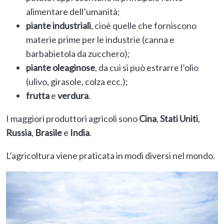
alimentare dell’umanità;
piante industriali
, cioè quelle che forniscono
materie prime per le industrie (canna e
barbabietola da zucchero);
piante oleaginose
, da cui si può estrarre l’olio
(ulivo, girasole, colza ecc.);
frutta
e
verdura
.
I maggiori produttori agricoli sono
Cina
,
Stati Uniti
,
Russia
,
Brasile
e
India
.
L’agricoltura viene praticata in modi diversi nel mondo.