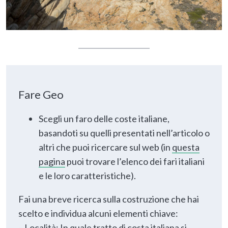
Fare Geo
Scegli un faro delle coste italiane,
basandoti su quelli presentati nell’articolo o
altri che puoi ricercare sul web (in
questa
pagina
puoi trovare l’elenco dei fari italiani
e le loro caratteristiche).
Fai una breve ricerca sulla costruzione che hai
scelto e individua alcuni elementi chiave:
– Località: In quale tratto di costa italiana si