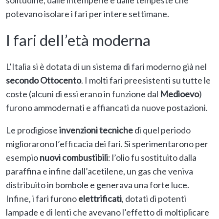
solitudine, dalle intemperie e dalle tempeste che
potevano isolare i fari per intere settimane.
I fari dell’età moderna
L’Italia si è dotata di un sistema di fari moderno già nel
secondo Ottocento
. I molti fari preesistenti su tutte le
coste (alcuni di essi erano in funzione dal
Medioevo
)
furono ammodernati e affiancati da nuove postazioni.
Le prodigiose
invenzioni tecniche
di quel periodo
migliorarono l’efficacia dei fari. Si sperimentarono per
esempio
nuovi combustibili
: l’olio fu sostituito dalla
paraffina e infine dall’acetilene, un gas che veniva
distribuito in bombole e generava una forte luce.
Infine, i fari furono
elettrificati
, dotati di potenti
lampade e di lenti che avevano l’effetto di moltiplicare